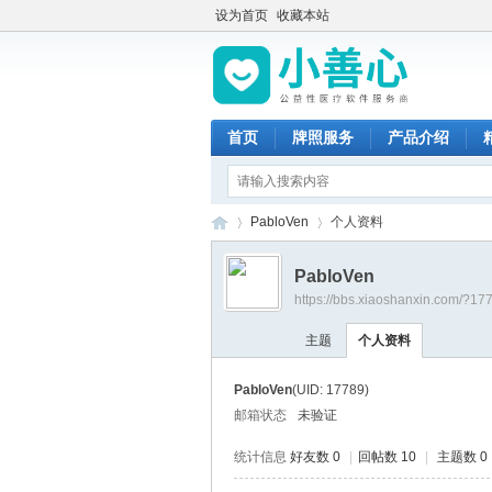
设为首页
收藏本站
首页
牌照服务
产品介绍
PabloVen
个人资料
PabloVen
https://bbs.xiaoshanxin.com/?17
小
›
›
主题
个人资料
PabloVen
(UID: 17789)
邮箱状态
未验证
统计信息
好友数 0
|
回帖数 10
|
主题数 0