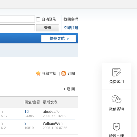
自动登录
找回密码
登录
立即注册
快捷导航
收藏本版
|
订阅
免费试用
返 回
回复/查看
最后发表
微信咨询
in
16
abedeaffor
-5-17
24385
2026-7-9 16:15
in
3
WilliamWen
-6-2
10810
2025-1-20 07:56
牌照办理