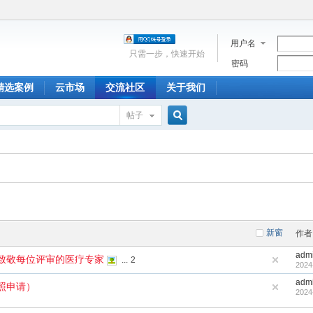
用户名
只需一步，快速开始
密码
精选案例
云市场
交流社区
关于我们
帖子
搜
索
新窗
作者
adm
致敬每位评审的医疗专家
...
2
2024
adm
照申请）
2024