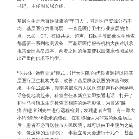
书记、主任周长强介绍。
基层医生是老百姓健康的“守门人”，可是医疗资源分布不
均、基层医疗力量薄弱，一直是医疗卫生行业发展的痛
点。比如，CT、核磁共振、超声、核医学等影像医学检查
都需要一系列检测设备，而基层医疗服务机构大多难以承
担其全部高昂成本。两者之间的落差使我国健康检测呈现
出严重的供求不均衡。
“医共体+远程会诊”模式，让“大医院”的优质资源得以同基
层医疗卫生机构共享，改善了基层群众就医的体验和效
果。中午12点半，湖南省邵东市人民医院超声科的网络电
话急促地响起来。科室主任李新立立即接通电话，打开了
和牛马司镇卫生院检查室相连的远程影像，为自述“腰
痛”的患者刘先生进行远程检测，发现患者左肾上有一颗大
小约6毫米×6毫米的结石。在初步确认为非紧急致命病症
后，患者不必再送往市人民医院，就可以由卫生院为之施
诊。像这样的远程诊疗，李新立每天会进行十几个，甚至