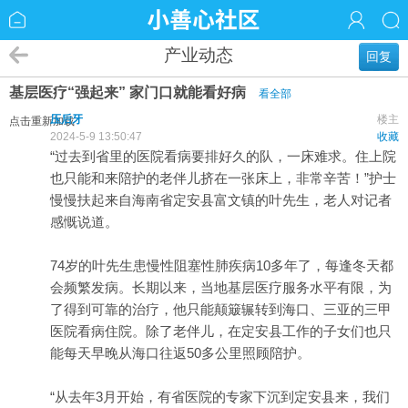
产业动态
回复
基层医疗“强起来” 家门口就能看好病
看全部
压后牙
楼主
点击重新加载
2024-5-9 13:50:47
收藏
“过去到省里的医院看病要排好久的队，一床难求。住上院
也只能和来陪护的老伴儿挤在一张床上，非常辛苦！”护士
慢慢扶起来自
海南
省定安县富文镇的叶先生，老人对记者
感慨说道。
74岁的叶先生患慢性阻塞性肺疾病10多年了，每逢冬天都
会频繁发病。长期以来，当地
基层
医疗
服务水平有限，为
了得到可靠的治疗，他只能颠簸辗转到海口、三亚的三甲
医院看病住院。除了老伴儿，在定安县工作的子女们也只
能每天早晚从海口往返50多公里照顾陪护。
“从去年3月开始，有省医院的专家下沉到定安县来，我们