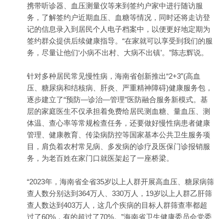
携带听诊器、血压测量仪等来到签约户家中进行随访服
务，了解签约户近期血压、血糖等情况，同时还将走访登
记的信息录入到居民个人电子档案中，以便更好地定期为
签约群众提供后续健康指导。“在家就可以享受到我们的服
务，尽量让他们‘小病不出村、大病不出镇’。”陈志辉说。
针对多种居民常见慢性病，海南省创新推出“2+3”(高血
压、糖尿病和结核病、肝炎、严重精神障碍)健康服务包，
逐步建立了“预防—诊治—管理”医防融合服务新模式。基
层的家庭医生不仅承担着免费给居民测血糖、量血压、测
体温、查心率等常规检查任务，还要做好慢性病患者健康
管理、健康教育、传染病防控等国家基本公共卫生服务项
目，肩负着农村常见病、多发病的诊疗及医保门诊报销服
务，为老百姓在家门口就医架起了一座桥梁。
“2023年，海南省全省35岁以上人群开展高血压、糖尿病筛
查人数分别达到364万人、330万人，19岁以上人群乙肝筛
查人数达到403万人，这几个疾病的目标人群筛查率都超
过了60%，有的超过了70%。”海南省卫生健康委员会党委