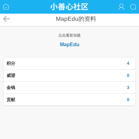
MapEdu的资料
点击重新加载
MapEdu
积分
4
威望
0
金钱
3
贡献
0