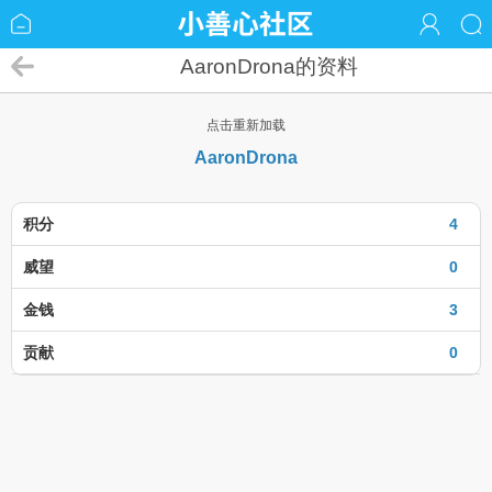
AaronDrona的资料
点击重新加载
AaronDrona
积分
4
威望
0
金钱
3
贡献
0