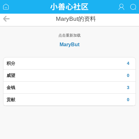
MaryBut的资料
点击重新加载
MaryBut
积分
4
威望
0
金钱
3
贡献
0