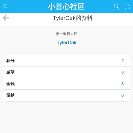
TylerCek的资料
点击重新加载
TylerCek
积分
4
威望
0
金钱
3
贡献
0