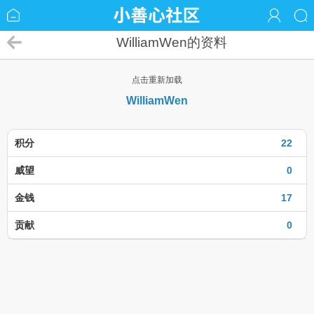
WilliamWen的资料
点击重新加载
WilliamWen
积分
22
威望
0
金钱
17
贡献
0