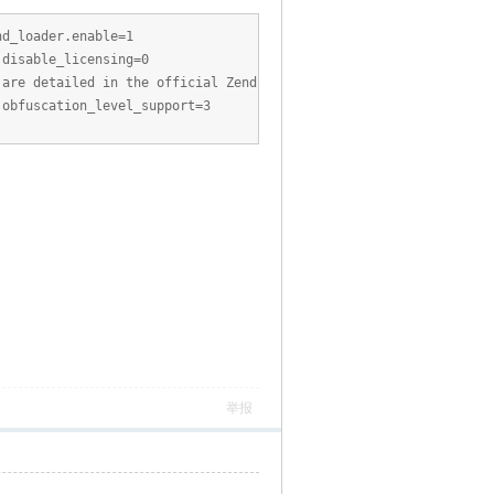
end_loader.enable=1
.disable_licensing=0
 are detailed in the official Zend
obfuscation_level_support=3
举报