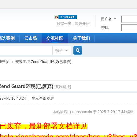
用户名
只需一步，快速开始
密码
精选案例
云市场
交流社区
关于我们
帖子
搜
/开发
安装宝塔 Zend Guard环境(已废弃)
索
end Guard环境(已废弃)
[复制链接]
›
-4-5 16:40:24
|
显示全部楼层
本帖最后由 xiaoshanxin 于 2025-7-29 17:44 编辑
已废弃，最新部署文档详见
//help.xiaoshanxin.com/docs/hos_v3/hos_v