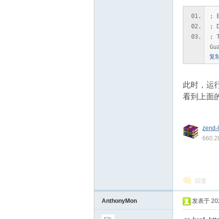
; 
; 
; 
Gu
复
此时，运行 
区
看到上面的“w
zend-
660.
回复
AnthonyMon
发表于 2025