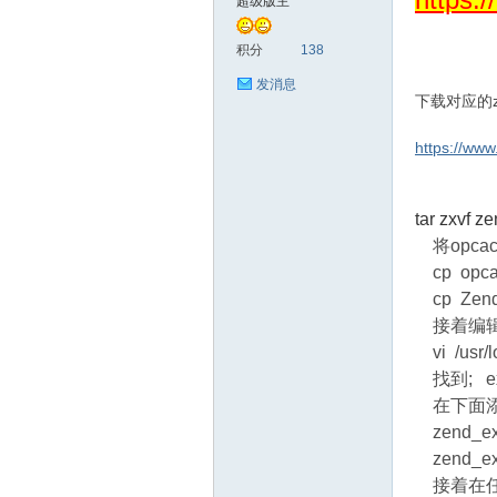
超级版主
善
积分
138
发消息
下载对应的zen
https://ww
tar zxvf z
将opcach
心
cp opcach
cp ZendGu
接着编辑p
vi /usr/lo
找到; exte
在下面添
zend_exte
zend_exte
接着在任
社