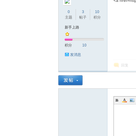
<a href=htt
0
3
10
主题
帖子
积分
新手上路
积分
10
发消息
回复