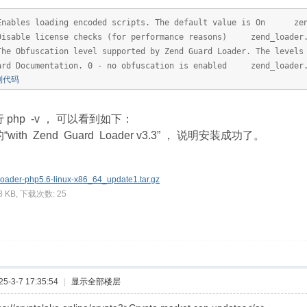
Enables loading encoded scripts. The default value is On z
Disable license checks (for performance reasons) zend_loader
The Obfuscation level supported by Zend Guard Loader. The levels
ard Documentation. 0 - no obfuscation is enabled zend_loader.
制代码
php -v ， 可以看到如下：
ith Zend Guard Loader v3.3” ， 说明安装成功了。
loader-php5.6-linux-x86_64_update1.tar.gz
28 KB, 下载次数: 25
-3-7 17:35:54
|
显示全部楼层