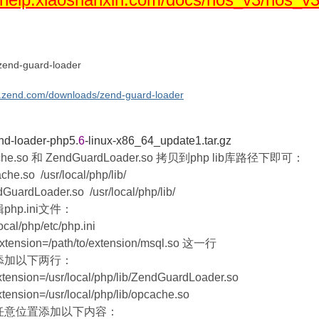
d-guard-loader
w.zend.com/downloads/zend-guard-loader
end-loader-php5.
6
-linux-x86_64_update1.tar.gz
e.so 和 ZendGuardLoader.so 拷贝到php lib库路径下即可：
e.so /usr/local/php/lib/
ardLoader.so /usr/local/php/lib/
hp.ini文件：
cal/php/etc/php.ini
nsion=/path/to/extension/msql.so 这一行
加以下两行：
nsion=/usr/local/php/lib/ZendGuardLoader.so
nsion=/usr/local/php/lib/opcache.so
意位置添加以下内容：