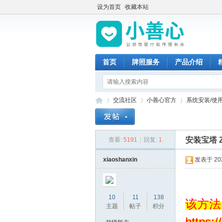
设为首页
收藏本站
首页
牌照服务
产品介绍
交流社区
小善心官方
系统安装/使用
安装宝塔 Z
查看:
5191
|
回复:
1
小
»
›
›
xiaoshanxin
发表于 2023
10
11
138
该方法
主题
帖子
积分
https: