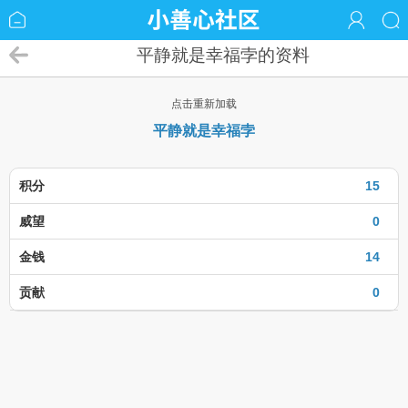
平静就是幸福孛的资料
点击重新加载
平静就是幸福孛
积分
15
威望
0
金钱
14
贡献
0