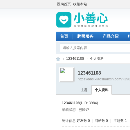
设为首页
收藏本站
首页
牌照服务
产品介绍
123461108
个人资料
123461108
https://bbs.xiaoshanxin.com/?39
小
›
›
主题
个人资料
123461108
(UID: 3984)
邮箱状态
已验证
统计信息
好友数 0
|
回帖数 0
|
主题数 1