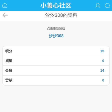
汐汐308的资料
点击重新加载
汐汐308
积分
15
威望
0
金钱
14
贡献
0