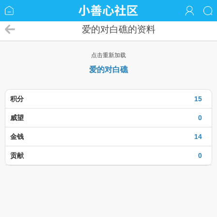
爱的对白礁的资料
点击重新加载
爱的对白礁
积分
15
威望
0
金钱
14
贡献
0