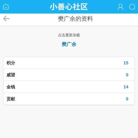
樊广余的资料
点击重新加载
樊广余
积分
15
威望
0
金钱
14
贡献
0