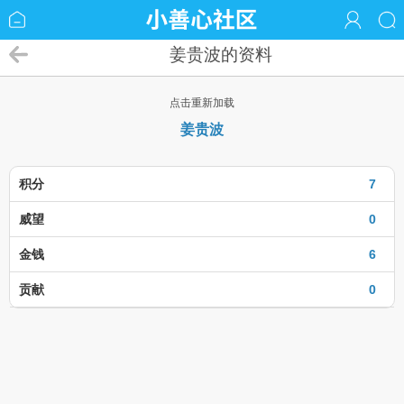
姜贵波的资料
点击重新加载
姜贵波
积分
7
威望
0
金钱
6
贡献
0