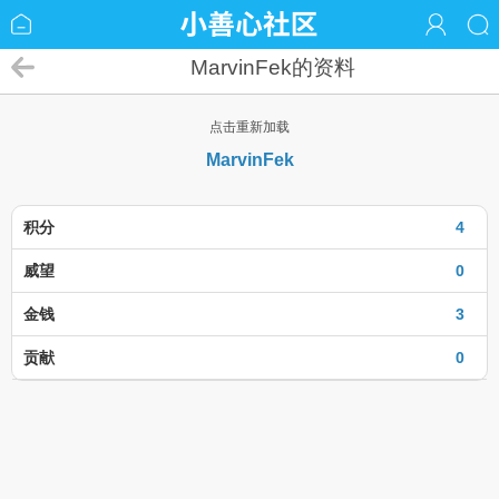
MarvinFek的资料
点击重新加载
MarvinFek
积分
4
威望
0
金钱
3
贡献
0