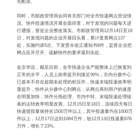
先配送。
同时，市邮政管理局会同有关部门对全市快递网点营业情
况、快件投递情况开展全面排查，对于发现的问题每天进
行通报，督促企业整改落实。市邮政管理局12月14日至18
日，对发现问题的企业开展回头看，累计复查网点137
处，实施约谈5次、下发责令改正通知书8件，监督企业把
网点应开尽开、疏解快件的要求落到实处。
金京华说，截至目前，全市快递企业产能整体上已恢复到
正常的水平，人员上岗率提升到接近90%，京内分拨中心
已基本不存在超期未处理的积压件，快递末端投递效率明
显提升，快件从分拨中心到网点，从网点再到用户的速度
在明显加快，快件分拣处理、市内中转、末端投递处理链
条的运转效率明显改善。12月15日至18日，连续四天每日
快递揽投量保持在1500万件以上，其中投递量均在1000万
件以上，12月17日达到1084万件，较12月13日投递量878
万件，增长了23%。