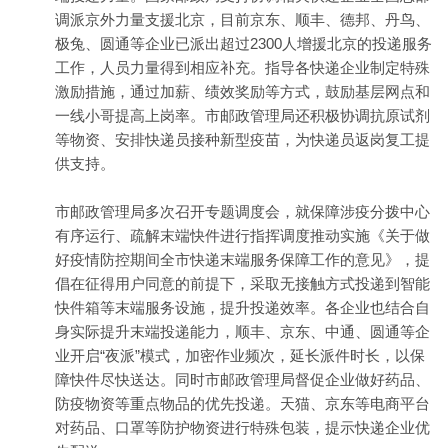
调派京外力量支援北京，目前京东、顺丰、德邦、丹鸟、
极兔、圆通等企业已派出超过2300人增援北京的投递服务
工作，人员力量得到相应补充。指导各快递企业制定特殊
激励措施，通过加薪、绩效奖励等方式，鼓励基层网点和
一线小哥提高上岗率。市邮政管理局还积极协调抗原试剂
等物资、安排快递员接种新型疫苗，为快递员返岗复工提
供支持。
市邮政管理局多次召开专题调度会，就保障涉疫分拨中心
有序运行、疏解末端快件进行指挥调度推动实施《关于做
好疫情防控期间全市快递末端服务保障工作的意见》，提
倡在征得用户同意的前提下，采取无接触方式投递到智能
快件箱等末端服务设施，提升投递效率。各企业也结合自
身实际提升末端投递能力，顺丰、京东、中通、圆通等企
业开启“夜派”模式，加密作业频次，延长派件时长，以保
障快件尽快送达。同时市邮政管理局督促企业做好药品、
防疫物资等重点物品的优先投递。天猫、京东等电商平台
对药品、口罩等防护物资进行特殊包装，提示快递企业优