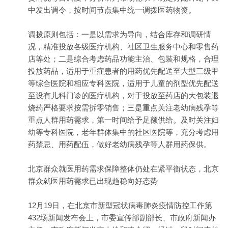
中发出调令，按时间节点集中统一调拨医药物资。
调拨原则包括：一是以需求为导向，结合库存和调研情
况，精准投放各级医疗机构、社区卫生服务中心和零售药
店等处；二是综合考虑药品功能主治、包装和规格，合理
投放药品，适用于重症患者的用药优先配送至大型三级甲
等综合医院和相应专科医院，适用于儿童的剂型优先配送
至设有儿科门诊的医疗机构，对于投放至药店的大包装退
烧药严格要求按需拆零销售；三是重点关注老幼病残孕等
重点人群用药需求，第一时间给予足额供给。及时关注妇
幼等专科医院，老年群体集中的社区医院等，充分考虑用
药禁忌、用药配伍，做好老幼病残孕等人群用药保供。
北京群众就医用药需求保障整体仍处在紧平衡状态，北京
群众就医用药需求已出现趋稳向好态势
12月19日，在北京市新型冠状病毒肺炎疫情防控工作第
432场新闻发布会上，市委宣传部副部长、市政府新闻办