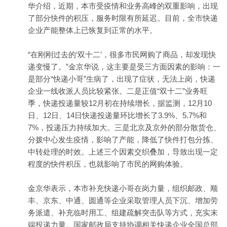
华介绍，近期，本市受疫情和业务高峰的双重影响，出现
了部分快件的积压，服务时限有所延迟。目前，全市快递
企业产能整体上已恢复到正常的水平。
“在刚刚过去的‘双十二’，很多市民网购了商品，却发现快
递变慢了。”金京华说，这主要是受三方面因素的影响：一
是部分“快递小哥”生病了，出现了症状，无法上岗，快递
企业一线收派人员比较紧张。二是正值“双十二”业务旺
季，快递投递量较12月初在持续增长，据监测，12月10
日、12日、14日快递投递量环比增长了3.9%、5.7%和
7%，投递压力持续加大。三是北京及京外的部分散货仓、
分拨中心发生疫情，影响了产能，降低了快件打包分拣、
中转处理的时效。上述三个因素交织叠加，导致出现一定
程度的快件积压，也就影响了市民的网购体验。
金京华表示，本市补充快递小哥在岗力量，组织邮政、顺
丰、京东、中通、圆通等企业采取管理人员下沉、增加劳
务派遣、补充临时用工、组建疏解突击队等方式，充实末
端投递力量。国家邮政局支持协调相关快递企业全国总部