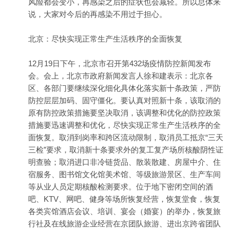
风险都会变小，再感染之后的症状也会减轻。所以总体来
说，大家对今后的再感染不用过于担心。
北京：尽快实现正常生产生活秩序的全面恢复
12月19日下午，北京市召开第432场疫情防控新闻发布
会。会上，北京市政府新闻发言人徐和建表示：北京各
区、各部门要继续深化细化具体化落实新十条政策，严防
防控层层加码、固守僵化。要认真对照新十条，该取消的
原有防控政策措施要坚决取消，该调整和优化的防控政策
措施要迅速调整和优化，尽快实现正常生产生活秩序的全
面恢复。取消到岗率和跨区流动限制，取消员工抵京“三天
三检”要求，取消新十条要求外的复工复产场所核酸阴性证
明查验；取消进口非冷链货品、散装散建、房屋中介、住
宿服务、图书馆文化馆美术馆、等级旅游景区、生产车间
等从业人员定期核酸检测要求。位于地下密闭空间的酒
吧、KTV、网吧、健身等场所恢复经营，恢复堂食，恢复
各类宾馆酒店会议、培训、宴会（婚宴）的举办，恢复旅
行社及在线旅游企业经营在京团队旅游、进出京跨省团队