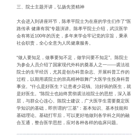
三、院士主题开讲，弘扬先贤精神
大会进入到讲座环节，陈孝平院士为在座的学生们作了“医
路传承 健康有我”专题演讲。陈孝平院士介绍，武汉医学
会有将近100年的历史，多年来学会牢记党的宗旨，秉承
社会职责，全心全意为人民健康服务。
“做人要知足，做事要知不足，做学问要不知足”。陈院士
为参会人员介绍了国家现代外科的奠基人之一——裘法祖
院士的生平经历，尤其是创办科普杂志、开展科普工作的
过程，以期用裘院士的崇高精神鼓舞广大医学生投身科普
事业。“什么是好医生？让患者少花钱、治好病的医生，就
是好医生。”陈院士也始终贯彻裘法祖院士的思想，深入基
层，与群众心连心。陈院士建议，广大医学生需要奠定医
学知识的基础，即所谓的“三基”：基本知识、基本技能和
基础理论。基础打牢后，可以更好地做到各学科之间的融
合互通，整合医学思想，应对各种各样的临床问题。