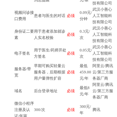
消息提醒
元/条
技有限公司
武汉小善心
视频问诊接
0.09元/
患者与医生的对话
必须
人工智能科
口费用
分钟
技有限公司
武汉小善心
身份证二要
用于患者添加就诊
0.3元/
必须
人工智能科
素
人实名校验
次
技有限公司
武汉小善心
用于医生/药师开处
0.05元/
电子签名
必须
人工智能科
方签名
次
技有限公司
早期可购买轻量云
最低
阿里云/腾讯
服务器/带
服务器，后期根据
必须
459.00
云/第三方服
宽
用户量弹性扩容
元/年
务器厂商
阿里云/腾讯
最低8
域名
后台登录地址
必须
云/第三方服
元/年
务器厂商
微信小程序
300元/
注册及认
300/次
必须
腾讯
年
证/年审