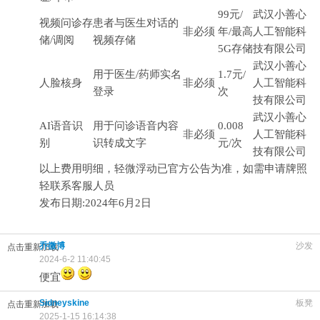
99元/
武汉小善心
视频问诊存
患者与医生对话的
非必须
年/最高
人工智能科
储/调阅
视频存储
5G存储
技有限公司
武汉小善心
用于医生/药师实名
1.7元/
人脸核身
非必须
人工智能科
登录
次
技有限公司
武汉小善心
AI语音识
用于问诊语音内容
0.008
非必须
人工智能科
别
识转成文字
元/次
技有限公司
以上费用明细，轻微浮动已官方公告为准，如需申请牌照
轻联系客服人员
发布日期:2024年6月2日
乔微博
沙发
点击重新加载
2024-6-2 11:40:45
便宜
Sidneyskine
板凳
点击重新加载
2025-1-15 16:14:38