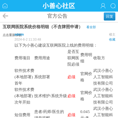
官方公告
回复
互联网医院系统价格明细（不含牌照申请）
看全部
admin
楼主
点击重新加载
2024-6-2 11:33:48
收藏
以下为小善心建设互联网医院上线的费用明细：
是否互
费用明
费用项目
费用用途
联网医
收取方
细
院必须
软件技术费
武汉小善心
官网价
(本地部署)
系统部署
必须
人工智能科
格
首年
技有限公司
软件技术费
武汉小善心
官网价
(本地部署)
技术维护/系统升级
必须
人工智能科
格
次年开始
技有限公司
武汉小善心
患者/药师/医生的
0.045
短信费用
必须
人工智能科