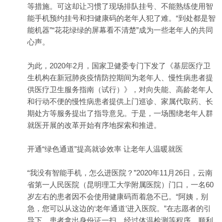
等措施。可这却让习惯了现场排队挂号、不能熟练使用智
能手机预约挂号和扫健康码的老年人犯了难。“到处都是智
能机器”“花花绿绿的屏幕看不清楚”成为一些老年人的共同
心声。
为此，2020年2月，国家卫健委专门下发了《基层医疗卫
生机构在新冠肺炎疫情防控期间为老年人、慢性病患者提
供医疗卫生服务指南（试行）》，对向失能、高龄老年人
和行动不便的慢性病患者提供上门巡诊、家属代取药、长
期处方等服务提出了指导意见。于是，一场围绕老年人群
就医
开展的改革开始有序地探索和推进。
开通“绿色通道”提高就诊效率 让老年人温暖就医
“我没有智能手机，怎么进医院？”2020年11月26日，云南
省第一人民医院（昆明理工大学附属医院）门口，一名60
岁左右的患者因不会使用健康码而着急不已。“阿姨，别
急，您可以从这边的‘老年通道’进入医院。”在志愿者的引
导下，患者拿出身份证一扫，经过体温检测等程序，顺利