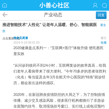
产业动态
回复
推进智能技术“人性化” 让老年人温暖、舒心、智能就医
看全
部
神龙见尾遣
楼主
点击重新加载
2024-5-10 06:01:05
收藏
2020健康盘点系列一：“互联网+医疗”体验升级 便民惠民
显实效
“从问诊到收药不到24小时，互联网复诊的效率真高，给我
们老年人看病带来了很大便利。”今年70多岁的
患者
张胜利
（化名）每当提及去年3月在航天中心
医院
的“特殊”就诊经
历，都会发出这样的感叹。
2020年，在新冠肺炎疫情防控的大局之下，为了控制疫情
传播、减少交叉感染风险，很多医疗机构都推行了非急诊
全面
预约
挂号、取消现场挂号窗口、实行线上或电话预约