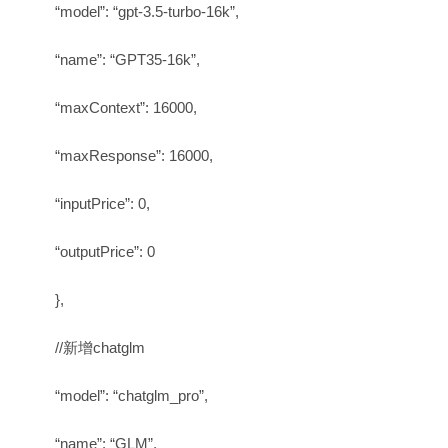
“model”: “gpt-3.5-turbo-16k”,
“name”: “GPT35-16k”,
“maxContext”: 16000,
“maxResponse”: 16000,
“inputPrice”: 0,
“outputPrice”: 0
},
//新增chatglm
“model”: “chatglm_pro”,
“name”: “GLM”,