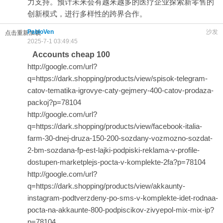
力支持。预计未来会有越来越多的医疗企业探索新零售的
创新模式，进行多样性的跨界合作。
PabloVen
沙发
点击重新加载
2025-7-1 03:49:45
Accounts cheap 100
http://google.com/url?
q=https://dark.shopping/products/view/spisok-telegram-
catov-tematika-igrovye-caty-gejmery-400-catov-prodaza-
packoj?p=78104
http://google.com/url?
q=https://dark.shopping/products/view/facebook-italia-
farm-30-dnej-druza-150-200-sozdany-vozmozno-sozdat-
2-bm-sozdana-fp-est-lajki-podpiski-reklama-v-profile-
dostupen-marketplejs-pocta-v-komplekte-2fa?p=78104
http://google.com/url?
q=https://dark.shopping/products/view/akkaunty-
instagram-podtverzdeny-po-sms-v-komplekte-idet-rodnaa-
pocta-na-akkaunte-800-podpiscikov-zivyepol-mix-mix-ip?
p=78104