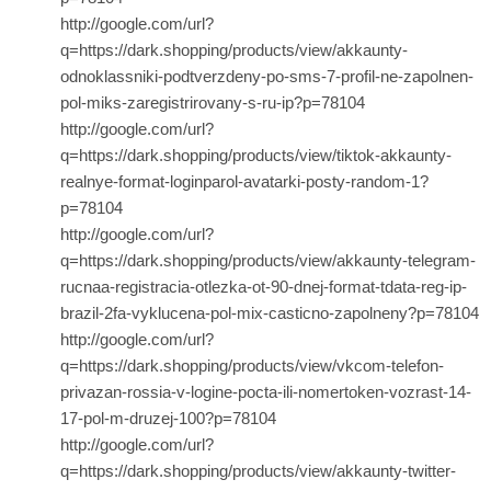
http://google.com/url?
q=https://dark.shopping/products/view/akkaunty-
odnoklassniki-podtverzdeny-po-sms-7-profil-ne-zapolnen-
pol-miks-zaregistrirovany-s-ru-ip?p=78104
http://google.com/url?
q=https://dark.shopping/products/view/tiktok-akkaunty-
realnye-format-loginparol-avatarki-posty-random-1?
p=78104
http://google.com/url?
q=https://dark.shopping/products/view/akkaunty-telegram-
rucnaa-registracia-otlezka-ot-90-dnej-format-tdata-reg-ip-
brazil-2fa-vyklucena-pol-mix-casticno-zapolneny?p=78104
http://google.com/url?
q=https://dark.shopping/products/view/vkcom-telefon-
privazan-rossia-v-logine-pocta-ili-nomertoken-vozrast-14-
17-pol-m-druzej-100?p=78104
http://google.com/url?
q=https://dark.shopping/products/view/akkaunty-twitter-