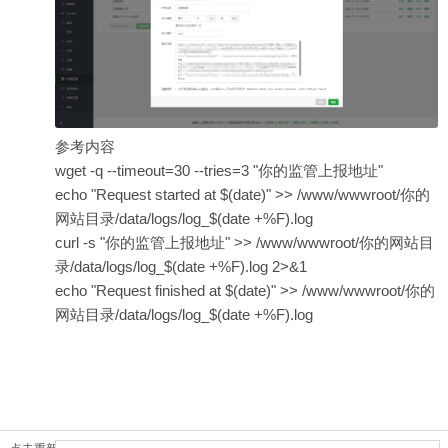
参考内容
wget -q --timeout=30 --tries=3 "你的监管上报地址"
echo "Request started at $(date)" >> /www/wwwroot/你的
网站目录/data/logs/log_$(date +%F).log
curl -s "你的监管上报地址" >> /www/wwwroot/你的网站目
录/data/logs/log_$(date +%F).log 2>&1
echo "Request finished at $(date)" >> /www/wwwroot/你的
网站目录/data/logs/log_$(date +%F).log