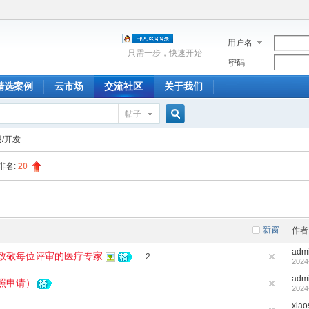
用户名
只需一步，快速开始
密码
精选案例
云市场
交流社区
关于我们
帖子
搜
/开发
排名:
20
索
新窗
作者
adm
致敬每位评审的医疗专家
...
2
2024
adm
照申请）
2024
xiao