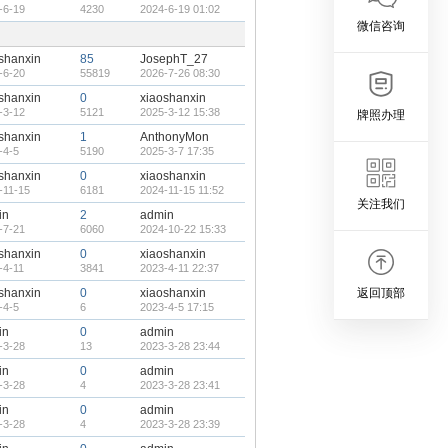
-6-19
4230
2024-6-19 01:02
微信咨询
shanxin
85
JosephT_27
-6-20
55819
2026-7-26 08:30
shanxin
0
xiaoshanxin
-3-12
5121
2025-3-12 15:38
牌照办理
shanxin
1
AnthonyMon
-4-5
5190
2025-3-7 17:35
shanxin
0
xiaoshanxin
-11-15
6181
2024-11-15 11:52
关注我们
in
2
admin
-7-21
6060
2024-10-22 15:33
shanxin
0
xiaoshanxin
-4-11
3841
2023-4-11 22:37
shanxin
0
xiaoshanxin
返回顶部
-4-5
6
2023-4-5 17:15
in
0
admin
-3-28
13
2023-3-28 23:44
in
0
admin
-3-28
4
2023-3-28 23:41
in
0
admin
-3-28
4
2023-3-28 23:39