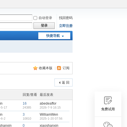
自动登录
找回密码
登录
立即注册
快捷导航
收藏本版
|
订阅
返 回
回复/查看
最后发表
in
16
abedeaffor
-5-17
24385
2026-7-9 16:15
免费试用
in
3
WilliamWen
-6-2
10810
2025-1-20 07:56
shanxin
0
xiaoshanxin