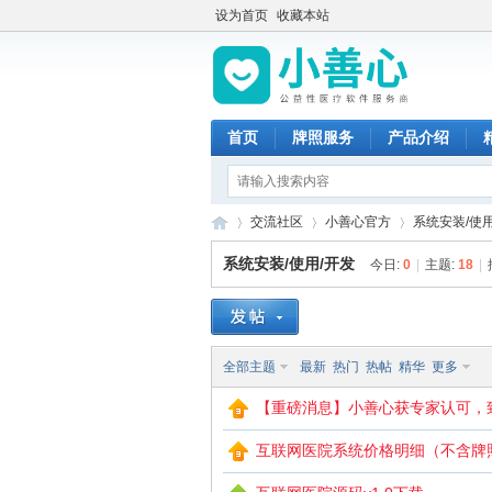
设为首页
收藏本站
首页
牌照服务
产品介绍
交流社区
小善心官方
系统安装/使用
系统安装/使用/开发
今日:
0
|
主题:
18
|
小
»
›
›
全部主题
最新
热门
热帖
精华
更多
【重磅消息】小善心获专家认可，
互联网医院系统价格明细（不含牌