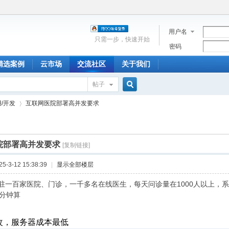
用户名
只需一步，快速开始
密码
精选案例
云市场
交流社区
关于我们
帖子
搜
/开发
互联网医院部署高并发要求
索
院部署高并发要求
[复制链接]
›
-3-12 15:38:39
|
显示全部楼层
驻一百家医院、门诊，一千多名在线医生，每天问诊量在1000人以上，
0分钟算
：
改，服务器成本最低