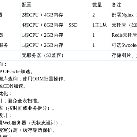
配置
数量
备注
器
2核CPU + 4GB内存
2
部署Nginx
4核CPU + 8GB内存 + SSD
1主1从
云托管（如
器
1核CPU + 2GB内存
1
Redis云托管
服务
1核CPU + 2GB内存
1
可选Swoole/
无服务器（S3兼容）
-
存储图片、
层面：
P OPcache加速。
数据库查询，使用ORM批量操作。
资源CDN加速。
库优化：
索引，避免全表扫描。
分库（按时间或业务拆分）。
性设计：
扩展Web服务器（无状态设计）。
库读写分离 + 缓存穿透保护。