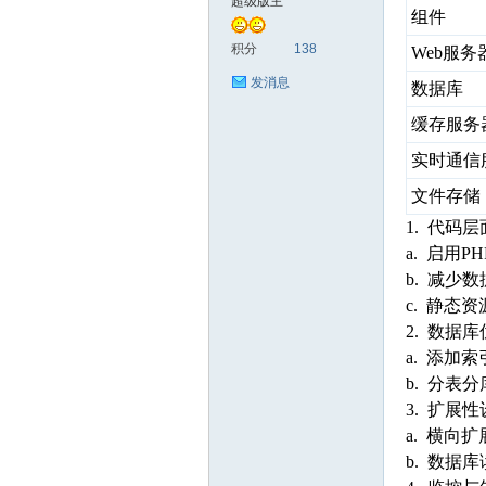
超级版主
组件
善
积分
138
Web服务
发消息
数据库
缓存服务
实时通信
文件存储
1. 代码
a. 启用PH
心
b. 减少
c. 静态
2. 数据
a. 添加
b. 分表
3. 扩展
a. 横向
b. 数据
社