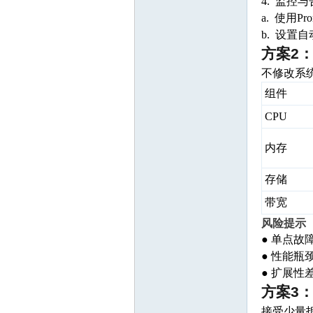
4. 监控
a. 使用Pr
b. 设置自
方案2
不修改系
组件
CPU
区
内存
存储
带宽
风险提示
● 单点
● 性能
● 扩展
方案3
接受少量