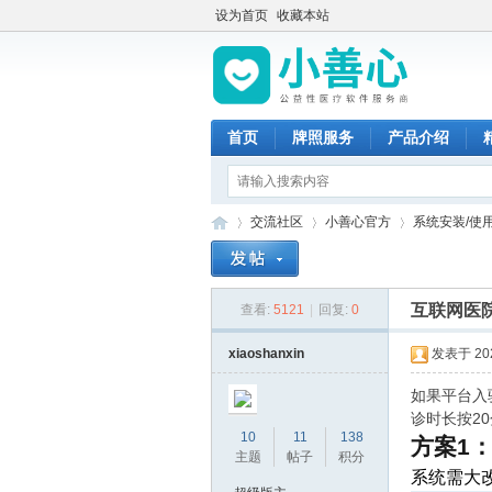
设为首页
收藏本站
首页
牌照服务
产品介绍
交流社区
小善心官方
系统安装/使用
互联网医
查看:
5121
|
回复:
0
小
»
›
›
xiaoshanxin
发表于 2025
如果平台入
诊时长按2
10
11
138
方案1
主题
帖子
积分
系统需大