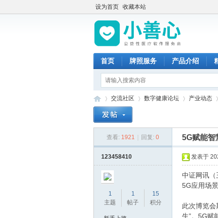
设为首页
收藏本站
首页
牌照服务
产品介绍
交流社区
数字健康论坛
产业动态
5G赋能智
查看:
1921
|
回复:
0
小
»
›
›
›
123458410
发表于 2024
中证网讯（王
5G应用场
1
1
15
主题
帖子
积分
此次博览会
生”。5G