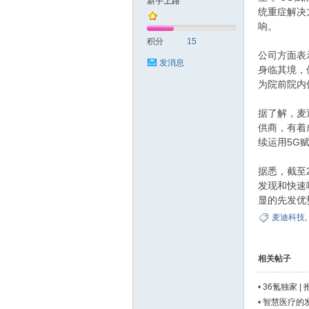
新手上路
统重症解决
响。
善
积分
15
公司方面表
发消息
身临其境，
为院前院内
据了解，麦
供商，有着
续运用5G
心
据悉，截至
发现和快速
显的先发优
麦迪科技
,
相关帖子
•
36氪独家 
1亿元B轮融
•
智慧医疗的
社