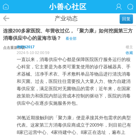
产业动态
回复
连接200多家医院、年营收过亿，「聚力康」如何挖掘第三方
消毒供应中心的蓝海市场？
看全部
IPIEN2017
楼主
点击重新加载
2024-5-10 02:00:59
收藏
一直以来，
消毒
供应
中心都是保障医院
医疗
服务运行的核
心科室，它主要是为各类可重复使用的诊疗器械器具、手
术器械、洁净手术衣、手术敷料单品等物品进行清洗消毒
和灭菌。过去，医院往往需要投入大量人力、物力自建消
毒供应室，满足医院对无菌物品的需求；近年来，在国家
政策助力和医院内部运营成本控制的驱动下，医院的消毒
供应中心在逐步实施服务外包。
36氪近期接触到的「
聚力
康」便是承接其外包需求的典型
代表。这家第
三方
消毒供应商成立于2009年，到目前已有
8家已运营中心、4家待建中心、8家正在选址 ，遍布上