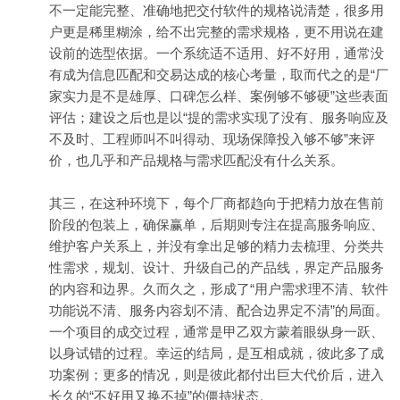
不一定能完整、准确地把交付软件的规格说清楚，很多用
户更是稀里糊涂，给不出完整的需求规格，更不用说在建
设前的选型依据。一个系统适不适用、好不好用，通常没
有成为信息匹配和交易达成的核心考量，取而代之的是“厂
家实力是不是雄厚、口碑怎么样、案例够不够硬”这些表面
评估；建设之后也是以“提的需求实现了没有、服务响应及
不及时、工程师叫不叫得动、现场保障投入够不够”来评
价，也几乎和产品规格与需求匹配没有什么关系。
其三，在这种环境下，每个厂商都趋向于把精力放在售前
阶段的包装上，确保赢单，后期则专注在提高服务响应、
维护客户关系上，并没有拿出足够的精力去梳理、分类共
性需求，规划、设计、升级自己的产品线，界定产品服务
的内容和边界。久而久之，形成了“用户需求理不清、软件
功能说不清、服务内容划不清、配合边界定不清”的局面。
一个项目的成交过程，通常是甲乙双方蒙着眼纵身一跃、
以身试错的过程。幸运的结局，是互相成就，彼此多了成
功案例；更多的情况，则是彼此都付出巨大代价后，进入
长久的“不好用又换不掉”的僵持状态。