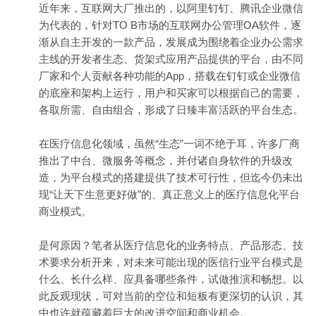
近年来，互联网大厂推出的，以阿里钉钉、腾讯企业微信
为代表的，针对TO B市场的互联网办公管理OA软件，逐
渐从自主开发的一款产品，发展成为围绕着企业办公需求
主线的开发者生态、
货架
式
应用
产品提供的平台，由不同
厂家和个人贡献各种功能的App，搭载在钉钉或企业微信
的底座和架构上运行，用户和买家可以根据自己的需要，
各取所需、自由组合，形成了日臻丰富活跃的平台生态。
在医疗信息化领域，虽然“生态”一词不绝于耳，许多
厂商
推出了中台、微服务等概念，并付诸自身软件的升级改
造，为平台模式的搭建提供了技术可行性，但迄今仍未出
现“让天下生意更好做”的、真正意义上的医疗信息化平台
商业模式。
是何原因？笔者从医疗信息化的业务特点、产品形态、技
术要求分析开来，对未来可能出现的医信行业平台模式是
什么、长什么样、应具备哪些条件，试做推演和畅想。以
此反观现状，可对当前的空位和短板有更深切的认识，其
中也许就蕴藏着巨大的改进空间和商业机会。