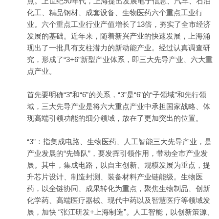
点。上世纪90年代，上海提出发展电子信息、汽车、石油
化工、精品钢材、成套设备、生物医药六个重点工业行
业。六个重点工业行业产值增长了13倍，夯实了全市经济
发展的基础。近年来，随着新兴产业的快速发展，上海涌
现出了一批具有支柱潜力的新动能产业。经过认真调查研
究，形成了“3+6”新型产业体系，即三大先导产业、六大重
点产业。
首先要明确“3”和“6”的关系，“3”是“6”的“子领域”和先行领
域，三大先导产业是将六大重点产业中承担国家战略、体
现高端引领功能的细分领域，放在了更加突出的位置。
“3”：指集成电路、生物医药、人工智能三大先导产业，是
产业发展的“先锋队”，要发挥引领作用，带动全市产业发
展。其中，集成电路，以自主创新、规模发展为重点，提
升芯片设计、制造封测、装备材料产业链能级。生物医
药，以全链协同、成果转化为重点，聚焦生物制品、创新
化学药、高端医疗器械、现代中药以及智慧医疗等领域发
展，加快 “张江研发+上海制造”。人工智能，以创新策源、